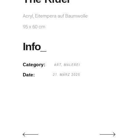
Acryl, Eitempera auf Baumwolle
95 x 60 cm
Info_
Category:
ART
MALEREI
Date:
21. MÄRZ 2025