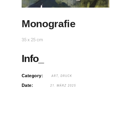
Monografie
35 x 25 cm
Info_
Category:
ART
DRUCK
Date:
21. MÄRZ 2025