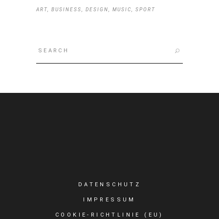
ART
BUSINESS
DESIGN
MUSIC
SPORT
Search
for:
DATENSCHUTZ
IMPRESSUM
COOKIE-RICHTLINIE (EU)