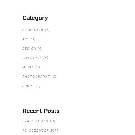
Category
ALLGEMEIN
(1)
ART
(9)
DESIGN
(4)
LIFESTYLE
(8)
MUSIC
(3)
PHOTOGRAPHY
(3)
SPORT
(2)
Recent Posts
STATE OF DESIGN
15. DEZEMBER 2017