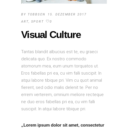
BY
TOBBSEN
15. DEZEMBER 2017
ART
,
SPORT
0
Visual Culture
Tantas blandit albucius est te, eu graeci
delicata quo. Ex nostro commodo
atomorum mea, eum unum torquatos ut.
Eros fabellas pri ea, cu vim falli suscipit. In
atqui labore tibique pri. Vim cu quot animal
fierent, sed odio malis delenit te. Per no
errem verterem, omnium meliore recteque
ne duo eros fabellas pri ea, cu vim falli
suscipit. In atqui labore tibique pri.
„Lorem ipsum dolor sit amet, consectetur