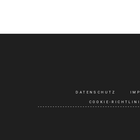
DATENSCHUTZ
IM
COOKIE-RICHTLINI