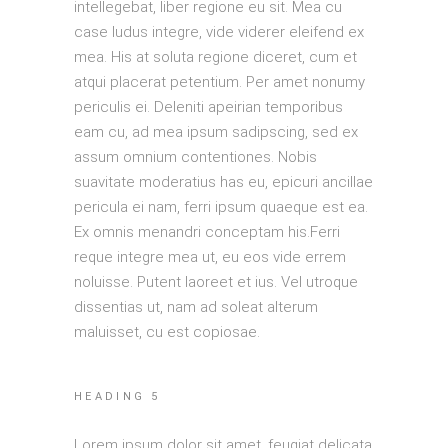
intellegebat, liber regione eu sit. Mea cu
case ludus integre, vide viderer eleifend ex
mea. His at soluta regione diceret, cum et
atqui placerat petentium. Per amet nonumy
periculis ei. Deleniti apeirian temporibus
eam cu, ad mea ipsum sadipscing, sed ex
assum omnium contentiones. Nobis
suavitate moderatius has eu, epicuri ancillae
pericula ei nam, ferri ipsum quaeque est ea.
Ex omnis menandri conceptam his.Ferri
reque integre mea ut, eu eos vide errem
noluisse. Putent laoreet et ius. Vel utroque
dissentias ut, nam ad soleat alterum
maluisset, cu est copiosae.
HEADING 5
Lorem ipsum dolor sit amet, feugiat delicata