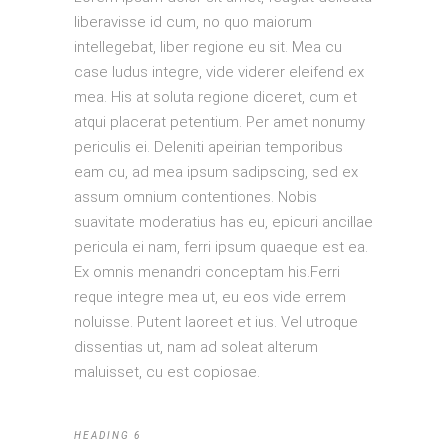
liberavisse id cum, no quo maiorum
intellegebat, liber regione eu sit. Mea cu
case ludus integre, vide viderer eleifend ex
mea. His at soluta regione diceret, cum et
atqui placerat petentium. Per amet nonumy
periculis ei. Deleniti apeirian temporibus
eam cu, ad mea ipsum sadipscing, sed ex
assum omnium contentiones. Nobis
suavitate moderatius has eu, epicuri ancillae
pericula ei nam, ferri ipsum quaeque est ea.
Ex omnis menandri conceptam his.Ferri
reque integre mea ut, eu eos vide errem
noluisse. Putent laoreet et ius. Vel utroque
dissentias ut, nam ad soleat alterum
maluisset, cu est copiosae.
HEADING 6