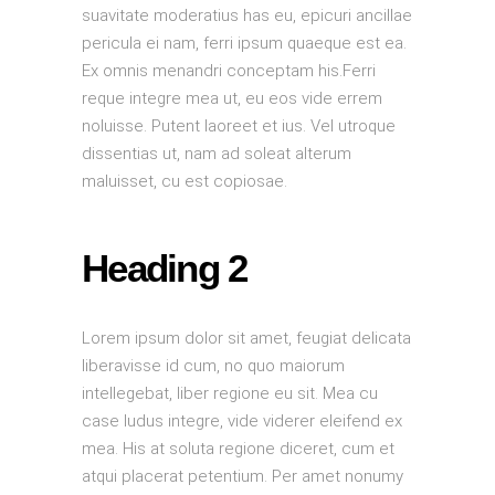
suavitate moderatius has eu, epicuri ancillae
pericula ei nam, ferri ipsum quaeque est ea.
Ex omnis menandri conceptam his.Ferri
reque integre mea ut, eu eos vide errem
noluisse. Putent laoreet et ius. Vel utroque
dissentias ut, nam ad soleat alterum
maluisset, cu est copiosae.
Heading 2
Lorem ipsum dolor sit amet, feugiat delicata
liberavisse id cum, no quo maiorum
intellegebat, liber regione eu sit. Mea cu
case ludus integre, vide viderer eleifend ex
mea. His at soluta regione diceret, cum et
atqui placerat petentium. Per amet nonumy