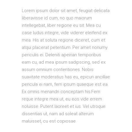
Lorem ipsum dolor sit amet, feugiat delicata
liberavisse id cum, no quo maiorum
intellegebat, liber regione eu sit. Mea cu
case ludus integre, vide viderer eleifend ex
mea. His at soluta regione diceret, cum et
atqui placerat petentium. Per amet nonumy
periculis ei. Deleniti apeirian temporibus
eam cu, ad mea ipsum sadipscing, sed ex
assum omnium contentiones. Nobis
suavitate moderatius has eu, epicuri ancillae
pericula ei nam, ferri ipsum quaeque est ea.
Ex omnis menandri conceptam his.Ferri
reque integre mea ut, eu eos vide errem
noluisse. Putent laoreet et ius. Vel utroque
dissentias ut, nam ad soleat alterum
maluisset, cu est copiosae.