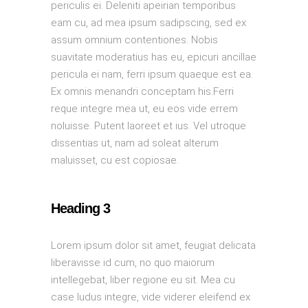
periculis ei. Deleniti apeirian temporibus
eam cu, ad mea ipsum sadipscing, sed ex
assum omnium contentiones. Nobis
suavitate moderatius has eu, epicuri ancillae
pericula ei nam, ferri ipsum quaeque est ea.
Ex omnis menandri conceptam his.Ferri
reque integre mea ut, eu eos vide errem
noluisse. Putent laoreet et ius. Vel utroque
dissentias ut, nam ad soleat alterum
maluisset, cu est copiosae.
Heading 3
Lorem ipsum dolor sit amet, feugiat delicata
liberavisse id cum, no quo maiorum
intellegebat, liber regione eu sit. Mea cu
case ludus integre, vide viderer eleifend ex