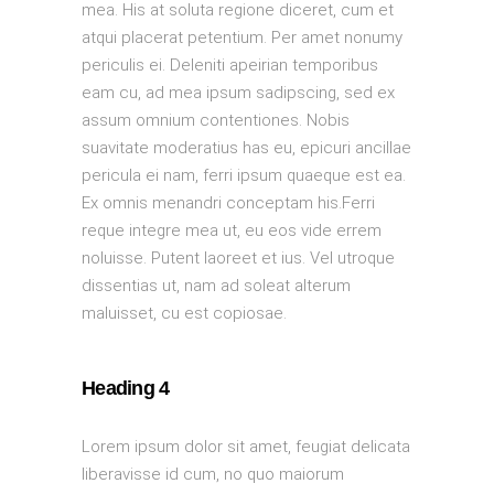
mea. His at soluta regione diceret, cum et
atqui placerat petentium. Per amet nonumy
periculis ei. Deleniti apeirian temporibus
eam cu, ad mea ipsum sadipscing, sed ex
assum omnium contentiones. Nobis
suavitate moderatius has eu, epicuri ancillae
pericula ei nam, ferri ipsum quaeque est ea.
Ex omnis menandri conceptam his.Ferri
reque integre mea ut, eu eos vide errem
noluisse. Putent laoreet et ius. Vel utroque
dissentias ut, nam ad soleat alterum
maluisset, cu est copiosae.
Heading 4
Lorem ipsum dolor sit amet, feugiat delicata
liberavisse id cum, no quo maiorum